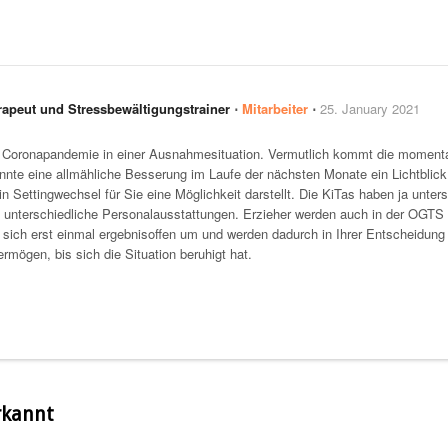
rapeut und Stressbewältigungstrainer
⋅
Mitarbeiter
⋅
25. January 2021
ie Coronapandemie in einer Ausnahmesituation. Vermutlich kommt die momenta
nnte eine allmähliche Besserung im Laufe der nächsten Monate ein Lichtblic
in Settingwechsel für Sie eine Möglichkeit darstellt. Die KiTas haben ja unter
h unterschiedliche Personalausstattungen. Erzieher werden auch in der OGTS
e sich erst einmal ergebnisoffen um und werden dadurch in Ihrer Entscheidung
rmögen, bis sich die Situation beruhigt hat.
rkannt