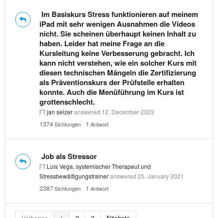
Im Basiskurs Stress funktionieren auf meinem
iPad mit sehr wenigen Ausnahmen die Videos
nicht. Sie scheinen überhaupt keinen Inhalt zu
haben. Leider hat meine Frage an die
Kursleitung keine Verbesserung gebracht. Ich
kann nicht verstehen, wie ein solcher Kurs mit
diesen technischen Mängeln die Zertifizierung
als Präventionskurs der Prüfstelle erhalten
konnte. Auch die Menüführung im Kurs ist
grottenschlecht.
jan selzer
answered
12. December 2023
1374
1
Sichtungen
Antwort
Job als Stressor
Luis Vega, systemischer Therapeut und
Stressbewältigungstrainer
answered
25. January 2021
2387
1
Sichtungen
Antwort
Vorherige
1
2
3
Nächste