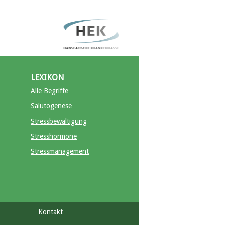
LEXIKON
Alle Begriffe
Salutogenese
Stressbewältigung
Stresshormone
Stressmanagement
Kontakt