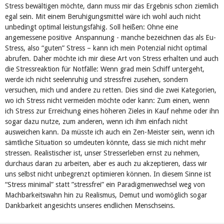
Stress bewältigen möchte, dann muss mir das Ergebnis schon ziemlich
egal sein. Mit einem Beruhigungsmittel wäre ich wohl auch nicht
unbedingt optimal leistungsfähig. Soll heißen: Ohne eine
angemessene positive Anspannung - manche bezeichnen das als Eu-
Stress, also “guten” Stress – kann ich mein Potenzial nicht optimal
abrufen. Daher möchte ich mir diese Art von Stress erhalten und auch
die Stressreaktion für Notfälle: Wenn grad mein Schiff untergeht,
werde ich nicht seelenruhig und stressfrei zusehen, sondern
versuchen, mich und andere zu retten. Dies sind die zwei Kategorien,
wo ich Stress nicht vermeiden möchte oder kann: Zum einen, wenn
ich Stress zur Erreichung eines höheren Zieles in Kauf nehme oder ihn
sogar dazu nutze, zum anderen, wenn ich ihm einfach nicht
ausweichen kann. Da müsste ich auch ein Zen-Meister sein, wenn ich
sämtliche Situation so umdeuten könnte, dass sie mich nicht mehr
stressen. Realistischer ist, unser Stresserleben ernst zu nehmen,
durchaus daran zu arbeiten, aber es auch zu akzeptieren, dass wir
uns selbst nicht unbegrenzt optimieren können. In diesem Sinne ist
“Stress minimal” statt ”stressfrei” ein Paradigmenwechsel weg von
Machbarkeitswahn hin zu Realismus, Demut und womöglich sogar
Dankbarkeit angesichts unseres endlichen Menschseins.